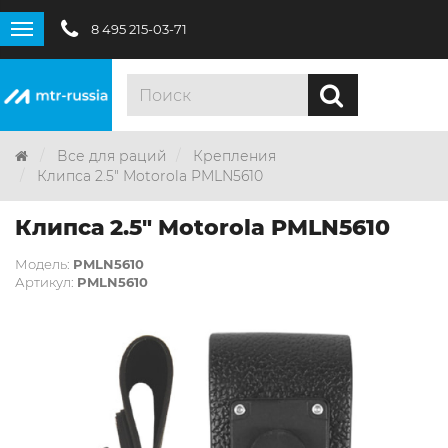
8 495 215-03-71
Все для раций
Крепления
Клипса 2.5" Motorola PMLN5610
Клипса 2.5" Motorola PMLN5610
Модель:
PMLN5610
Артикул:
PMLN5610