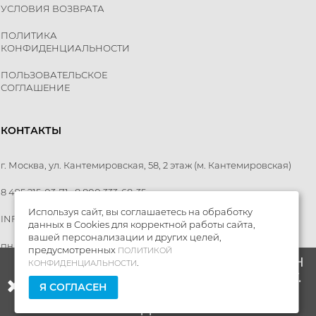
УСЛОВИЯ ВОЗВРАТА
ПОЛИТИКА
КОНФИДЕНЦИАЛЬНОСТИ
ПОЛЬЗОВАТЕЛЬСКОЕ
СОГЛАШЕНИЕ
КОНТАКТЫ
г. Москва, ул. Кантемировская, 58, 2 этаж
(м. Кантемировская)
8 495 215-03-71
8 800 333-68-35
Используя сайт, вы соглашаетесь на обработку
INFO@MTR-RUSSIA.RU
данных в Cookies для корректной работы сайта,
вашей персонализации и других целей,
пн - пт: 10:00 — 20:00
,
сб - вс: 10:00 — 18:00
предусмотренных
ПОЛИТИКОЙ
МЫ ПЕРЕЕЗЖАЕМ! С 21 ИЮЛЯ МАГАЗИН
.
КОНФИДЕНЦИАЛЬНОСТИ
БУДЕТ РАБОТАТЬ ПО НОВОМУ АДРЕСУ.
Я СОГЛАСЕН
ПОДРОБНАЯ ИНФОРМАЦИЯ О
MTR-Russia.ru © 2010 - 2026
ПЕРЕЕЗДЕ ПО ССЫЛКЕ