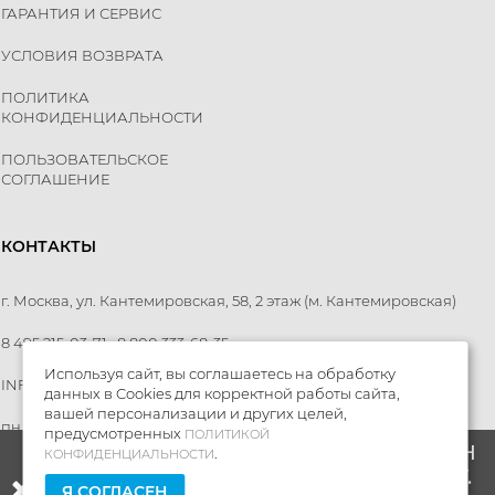
ГАРАНТИЯ И СЕРВИС
УСЛОВИЯ ВОЗВРАТА
ПОЛИТИКА
КОНФИДЕНЦИАЛЬНОСТИ
ПОЛЬЗОВАТЕЛЬСКОЕ
СОГЛАШЕНИЕ
КОНТАКТЫ
г. Москва, ул. Кантемировская, 58, 2 этаж
(м. Кантемировская)
8 495 215-03-71
8 800 333-68-35
Используя сайт, вы соглашаетесь на обработку
INFO@MTR-RUSSIA.RU
данных в Cookies для корректной работы сайта,
вашей персонализации и других целей,
пн - пт: 10:00 — 20:00
,
сб - вс: 10:00 — 18:00
предусмотренных
ПОЛИТИКОЙ
МЫ ПЕРЕЕЗЖАЕМ! С 21 ИЮЛЯ МАГАЗИН
.
КОНФИДЕНЦИАЛЬНОСТИ
БУДЕТ РАБОТАТЬ ПО НОВОМУ АДРЕСУ.
Я СОГЛАСЕН