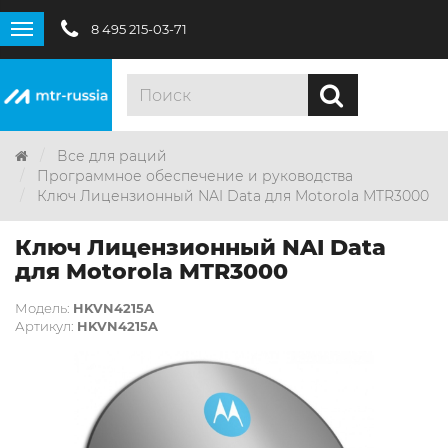
8 495 215-03-71
Все для раций
Программное обеспечение и руководства
Ключ Лицензионный NAI Data для Motorola MTR3000
Ключ Лицензионный NAI Data
для Motorola MTR3000
Модель:
HKVN4215A
Артикул:
HKVN4215A